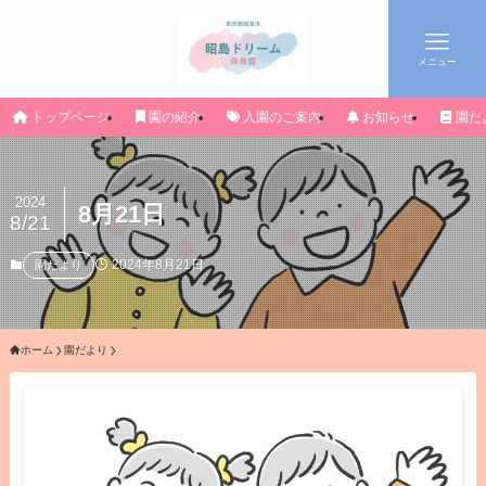
メニュー
トップページ
園の紹介
入園のご案内
お知らせ
園だ
2024
8月21日
8/21
2024年8月21日
園だより
ホーム
園だより